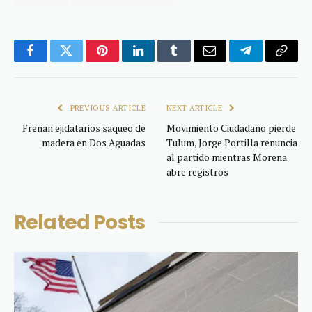
Facebook
Twitter
Pinterest
LinkedIn
Tumblr
Email
Telegram
Copy
Link
PREVIOUS ARTICLE
NEXT ARTICLE
Frenan ejidatarios saqueo de
Movimiento Ciudadano pierde
madera en Dos Aguadas
Tulum, Jorge Portilla renuncia
al partido mientras Morena
abre registros
Related
Posts