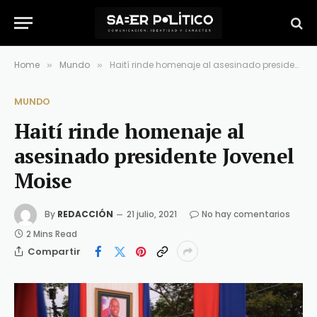
Home
Mundo
Haití rinde homenaje al asesinado presidente Jovenel Moise
»
»
MUNDO
Haití rinde homenaje al
asesinado presidente Jovenel
Moise
By
REDACCIÓN
21 julio, 2021
No hay comentarios
2 Mins Read
Compartir