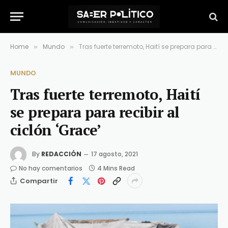
Home
Mundo
Tras fuerte terremoto, Haití se prepara para recibir al ciclón ‘Grace’
»
»
MUNDO
Tras fuerte terremoto, Haití
se prepara para recibir al
ciclón ‘Grace’
By
REDACCIÓN
17 agosto, 2021
No hay comentarios
4 Mins Read
Compartir