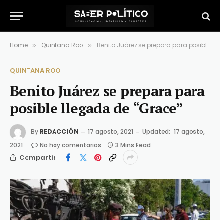
Home
Quintana Roo
Benito Juárez se prepara para posible llegada de “Grace”
»
»
QUINTANA ROO
Benito Juárez se prepara para
posible llegada de “Grace”
By
REDACCIÓN
17 agosto, 2021
Updated:
17 agosto,
2021
No hay comentarios
3 Mins Read
Compartir