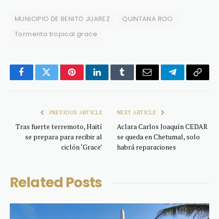
MUNICIPIO DE BENITO JUAREZ
QUINTANA ROO
Tormenta tropical grace
Facebook
Twitter
Pinterest
LinkedIn
Tumblr
Email
Telegram
Copy
Link
PREVIOUS ARTICLE
NEXT ARTICLE
Tras fuerte terremoto, Haití
Aclara Carlos Joaquín CEDAR
se prepara para recibir al
se queda en Chetumal, solo
ciclón ‘Grace’
habrá reparaciones
Related
Posts