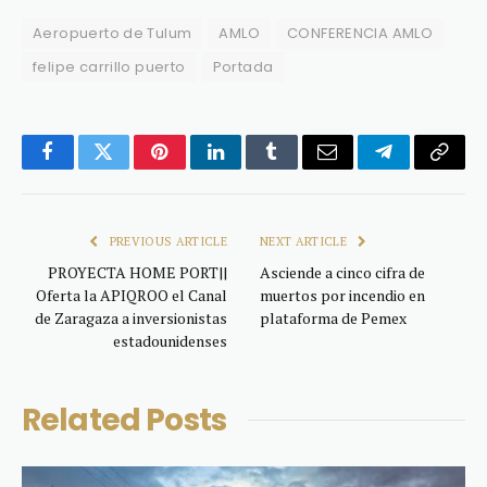
Aeropuerto de Tulum
AMLO
CONFERENCIA AMLO
felipe carrillo puerto
Portada
Facebook
Twitter
Pinterest
LinkedIn
Tumblr
Email
Telegram
Copy
Link
PREVIOUS ARTICLE
NEXT ARTICLE
PROYECTA HOME PORT||
Asciende a cinco cifra de
Oferta la APIQROO el Canal
muertos por incendio en
de Zaragaza a inversionistas
plataforma de Pemex
estadounidenses
Related
Posts