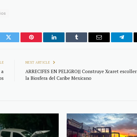
ios
ook
Twitter
Pinterest
LinkedIn
Tumblr
Email
Telegr
LE
NEXT ARTICLE
 a
ARRECIFES EN PELIGRO|| Construye Xcaret escoller
os
la Biosfera del Caribe Mexicano