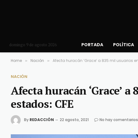
PORTADA
POLÍTICA
domingo 9 de agosto 2026
Home
Nación
Afecta huracán ‘Grace’ a 835 mil usuarios e
»
»
NACIÓN
Afecta huracán ‘Grace’ a 
estados: CFE
By
REDACCIÓN
22 agosto, 2021
No hay comentarios