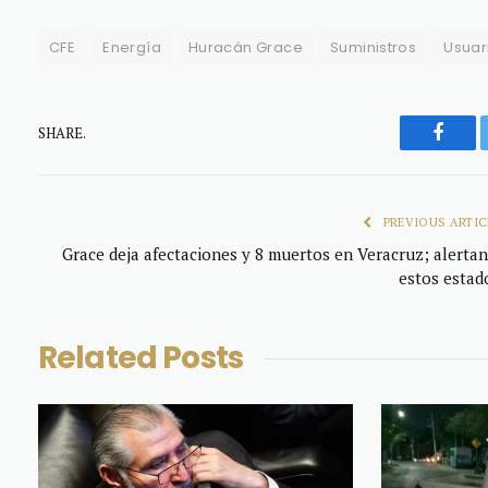
CFE
Energía
Huracán Grace
Suministros
Usuar
SHARE.
Faceb
PREVIOUS ARTIC
Grace deja afectaciones y 8 muertos en Veracruz; alertan
estos estad
Related
Posts