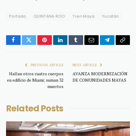
Portada
QUINTANA ROO
Tren Maya
Yucatán
Facebook
Twitter
Pinterest
LinkedIn
Tumblr
Email
Telegram
Copy
Link
PREVIOUS ARTICLE
NEXT ARTICLE
Hallan otros cuatro cuerpos
AVANZA MODERNIZACIÓN
en edificio de Miami; suman 32
DE COMUNIDADES MAYAS
muertos
Related
Posts