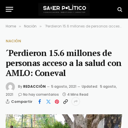
Home
Nación
´Perdieron 15.6 millones de personas acceso a la salud con AMLO: Coneval
»
»
NACIÓN
´Perdieron 15.6 millones de
personas acceso a la salud con
AMLO: Coneval
By
REDACCIÓN
5 agosto, 2021
Updated:
5 agosto,
2021
No hay comentarios
4 Mins Read
Compartir