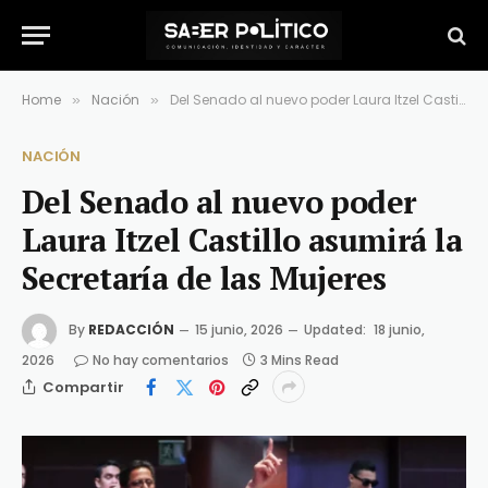
Home
Nación
Del Senado al nuevo poder Laura Itzel Castillo asumirá la Secretaría de las Mujeres
»
»
NACIÓN
Del Senado al nuevo poder
Laura Itzel Castillo asumirá la
Secretaría de las Mujeres
By
REDACCIÓN
15 junio, 2026
Updated:
18 junio,
2026
No hay comentarios
3 Mins Read
Compartir