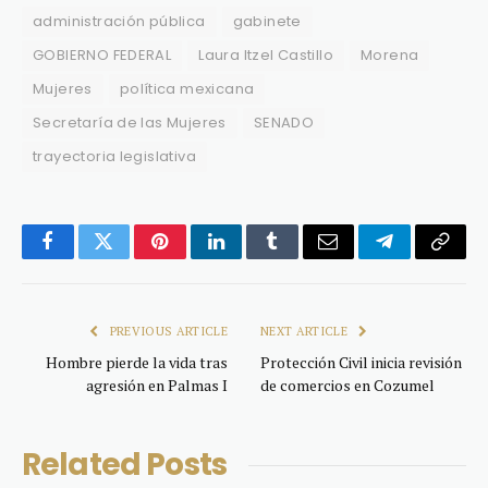
administración pública
gabinete
GOBIERNO FEDERAL
Laura Itzel Castillo
Morena
Mujeres
política mexicana
Secretaría de las Mujeres
SENADO
trayectoria legislativa
Facebook
Twitter
Pinterest
LinkedIn
Tumblr
Email
Telegram
Copy
Link
PREVIOUS ARTICLE
NEXT ARTICLE
Hombre pierde la vida tras
Protección Civil inicia revisión
agresión en Palmas I
de comercios en Cozumel
Related
Posts