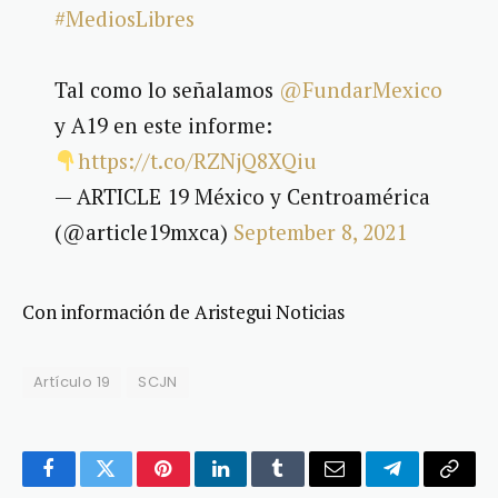
#MediosLibres
Tal como lo señalamos
@FundarMexico
y A19 en este informe:
https://t.co/RZNjQ8XQiu
— ARTICLE 19 México y Centroamérica
(@article19mxca)
September 8, 2021
Con información de Aristegui Noticias
Artículo 19
SCJN
Facebook
Twitter
Pinterest
LinkedIn
Tumblr
Email
Telegram
Copy