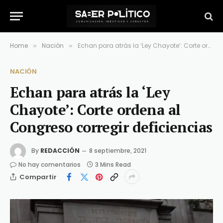
Home
Nación
Echan para atrás la ‘Ley Chayote’: Corte ordena al Congreso corregir deficiencias
»
»
NACIÓN
Echan para atrás la ‘Ley
Chayote’: Corte ordena al
Congreso corregir deficiencias
By
REDACCIÓN
8 septiembre, 2021
No hay comentarios
3 Mins Read
Compartir