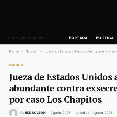
PORTADA
POLÍTICA
viernes 7 de agosto 2026
Home
Nación
Jueza de Estados Unidos afirma que hay evi
»
»
NACIÓN
Jueza de Estados Unidos 
abundante contra exsecre
por caso Los Chapitos
By
REDACCIÓN
2 junio, 2026
Updated:
4 junio, 2026