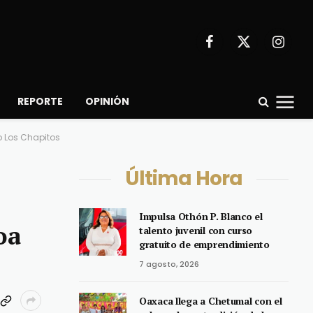
Facebook
X
Instagr
(Twitter)
REPORTE
OPINIÓN
o Los Chapitos
Última Hora
Impulsa Othón P. Blanco el
oa
talento juvenil con curso
gratuito de emprendimiento
7 agosto, 2026
Oaxaca llega a Chetumal con el