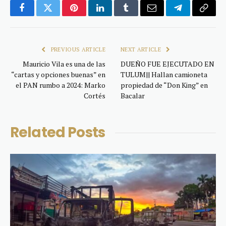
Facebook
Twitter
Pinterest
LinkedIn
Tumblr
Email
Telegram
Copy
Link
PREVIOUS ARTICLE
NEXT ARTICLE
Mauricio Vila es una de las
DUEÑO FUE EJECUTADO EN
“cartas y opciones buenas” en
TULUM|| Hallan camioneta
el PAN rumbo a 2024: Marko
propiedad de “Don King” en
Cortés
Bacalar
Related
Posts