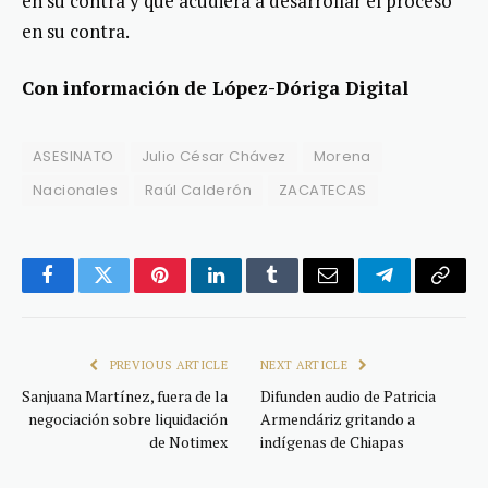
en su contra y que acudierá a desarrollar el proceso
en su contra.
Con información de López-Dóriga Digital
ASESINATO
Julio César Chávez
Morena
Nacionales
Raúl Calderón
ZACATECAS
Facebook
Twitter
Pinterest
LinkedIn
Tumblr
Email
Telegram
Copy
Link
PREVIOUS ARTICLE
NEXT ARTICLE
Sanjuana Martínez, fuera de la
Difunden audio de Patricia
negociación sobre liquidación
Armendáriz gritando a
de Notimex
indígenas de Chiapas