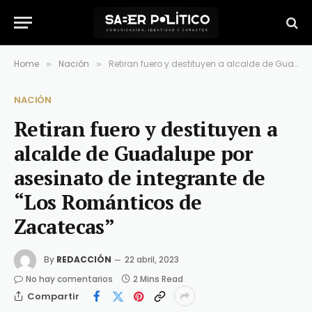
Home
Nación
Retiran fuero y destituyen a alcalde de Guadalupe por asesinato de integrante de “Los Románticos de Zacatecas”
»
»
NACIÓN
Retiran fuero y destituyen a
alcalde de Guadalupe por
asesinato de integrante de
“Los Románticos de
Zacatecas”
By
REDACCIÓN
22 abril, 2023
No hay comentarios
2 Mins Read
Compartir