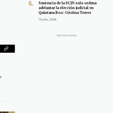
Sentencia de la SCJN solo ordena
adelantar la elección judicial en
Quintana Roo: Cristina Torres
13 julio, 2026
Advertisement
am
Copy
Link
e