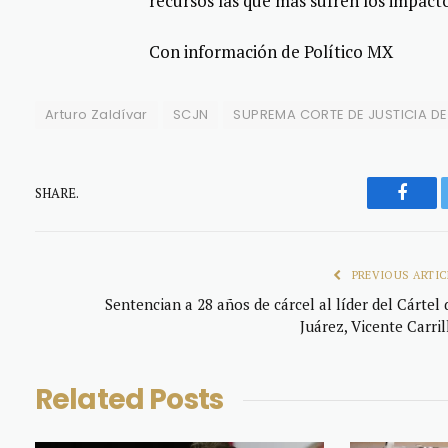
recursos las que más sufren los impactos
Con información de Político MX
Arturo Zaldívar
SCJN
SUPREMA CORTE DE JUSTICIA DE
SHARE.
Faceb
PREVIOUS ARTIC
Sentencian a 28 años de cárcel al líder del Cártel 
Juárez, Vicente Carril
Related
Posts