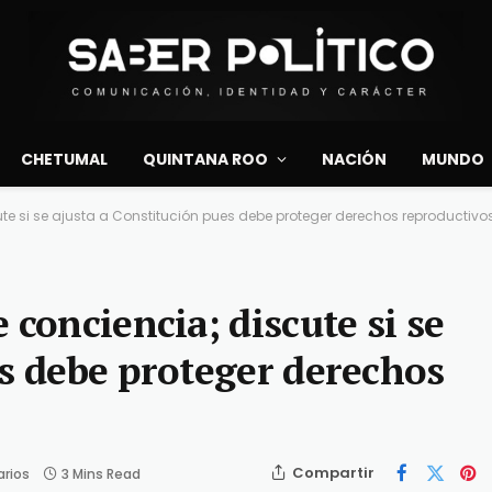
CHETUMAL
QUINTANA ROO
NACIÓN
MUNDO
e si se ajusta a Constitución pues debe proteger derechos reproductivos
 conciencia; discute si se
es debe proteger derechos
Compartir
rios
3 Mins Read