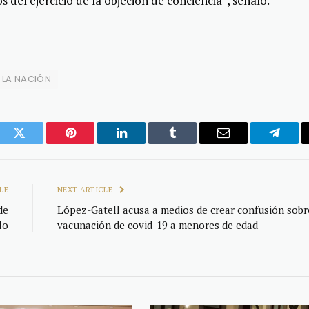
 del ejercicio de la objeción de conciencia”, señaló.
 LA NACIÓN
ook
Twitter
Pinterest
LinkedIn
Tumblr
Email
Telegr
LE
NEXT ARTICLE
de
López-Gatell acusa a medios de crear confusión sobr
lo
vacunación de covid-19 a menores de edad