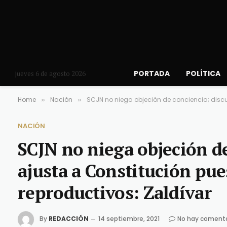
PORTADA
POLÍTICA
jueves 6 de agosto 2026
Home
Nación
SCJN no niega objeción de conciencia; discut
»
»
NACIÓN
SCJN no niega objeción de
ajusta a Constitución pu
reproductivos: Zaldívar
By
REDACCIÓN
14 septiembre, 2021
No hay comenta