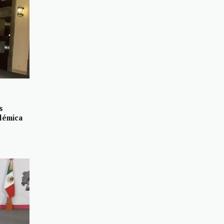
s
olémica