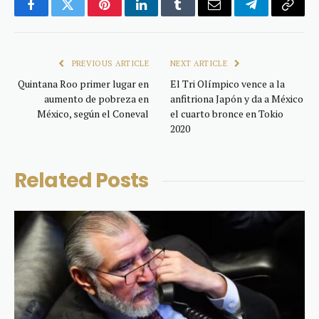
Facebook
Twitter
Pinterest
LinkedIn
Tumblr
Email
Telegram
Copy
Link
PREVIOUS ARTICLE
NEXT ARTICLE
Quintana Roo primer lugar en
El Tri Olímpico vence a la
aumento de pobreza en
anfitriona Japón y da a México
México, según el Coneval
el cuarto bronce en Tokio
2020
Related
Posts