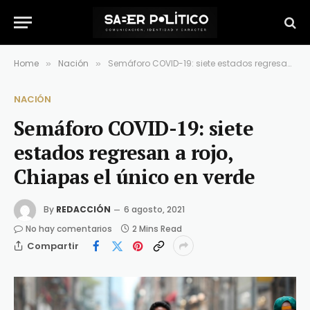
Home
Nación
Semáforo COVID-19: siete estados regresan a rojo, Chiapas el único en verde
»
»
NACIÓN
Semáforo COVID-19: siete
estados regresan a rojo,
Chiapas el único en verde
By
REDACCIÓN
6 agosto, 2021
No hay comentarios
2 Mins Read
Compartir