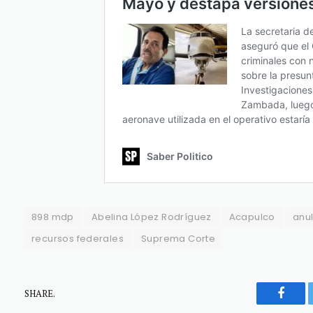
898 mdp
Abelina López Rodríguez
Acapulco
anul
recursos federales
Suprema Corte
SHARE.
Faceb