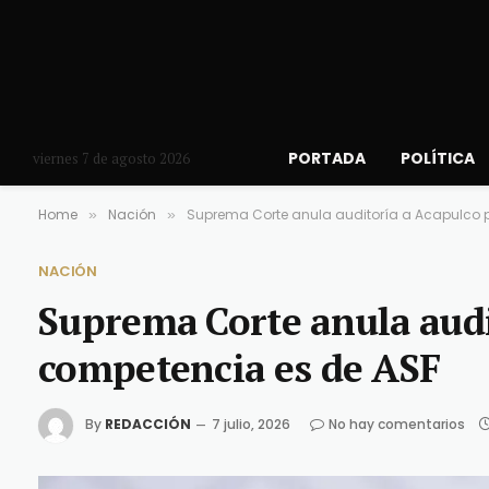
PORTADA
POLÍTICA
viernes 7 de agosto 2026
Home
Nación
Suprema Corte anula auditoría a Acapulco 
»
»
NACIÓN
Suprema Corte anula audi
competencia es de ASF
By
REDACCIÓN
7 julio, 2026
No hay comentarios