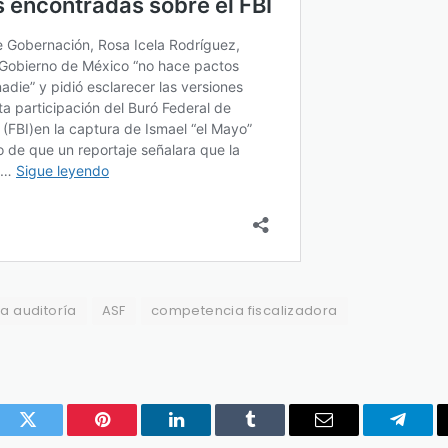
a auditoría
ASF
competencia fiscalizadora
ook
Twitter
Pinterest
LinkedIn
Tumblr
Email
Telegr