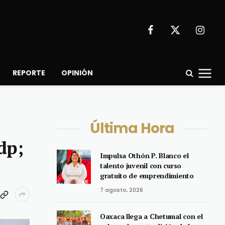
Facebook
X
Instagr
(Twitter)
REPORTE
OPINIÓN
Última Hora
dp;
Impulsa Othón P. Blanco el
talento juvenil con curso
gratuito de emprendimiento
7 agosto, 2026
Oaxaca llega a Chetumal con el