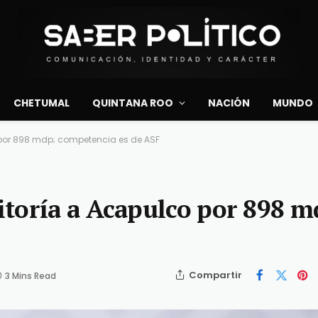
CHETUMAL
QUINTANA ROO
NACIÓN
MUNDO
por 898 mdp; competencia es de ASF
toría a Acapulco por 898 m
Compartir
3 Mins Read