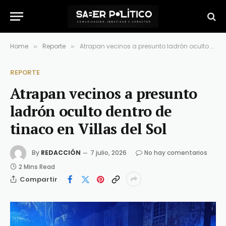
Home
Reporte
Atrapan vecinos a presunto ladrón oculto dentro de tinaco en Villas del Sol
»
»
REPORTE
Atrapan vecinos a presunto
ladrón oculto dentro de
tinaco en Villas del Sol
By
REDACCIÓN
7 julio, 2026
No hay comentarios
2 Mins Read
Compartir