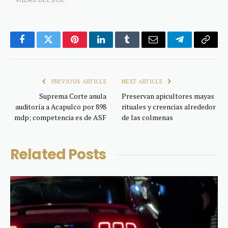
Facebook
Twitter
Pinterest
LinkedIn
Tumblr
Email
Telegram
Copy
Link
PREVIOUS ARTICLE
NEXT ARTICLE
Suprema Corte anula
Preservan apicultores mayas
auditoría a Acapulco por 898
rituales y creencias alrededor
mdp; competencia es de ASF
de las colmenas
Related
Posts