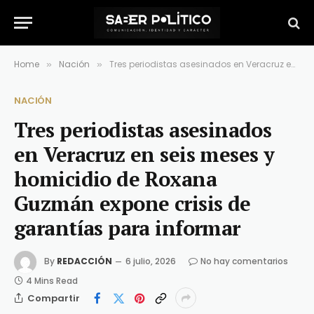
Home
Nación
Tres periodistas asesinados en Veracruz en seis meses y homicidio de Roxana Guzmán expone crisis de garantías para informar
»
»
NACIÓN
Tres periodistas asesinados
en Veracruz en seis meses y
homicidio de Roxana
Guzmán expone crisis de
garantías para informar
By
REDACCIÓN
6 julio, 2026
No hay comentarios
4 Mins Read
Compartir