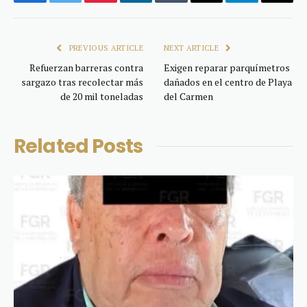
Facebook
Twitter
Pinterest
LinkedIn
Tumblr
Email
Telegram
Copy
Link
PREVIOUS ARTICLE
NEXT ARTICLE
Refuerzan barreras contra
Exigen reparar parquímetros
sargazo tras recolectar más
dañados en el centro de Playa
de 20 mil toneladas
del Carmen
Related
Posts