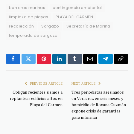
barreras marinas
contingencia ambiental
limpieza de playas
PLAYA DEL CARMEN
recolección
Sargazo
Secretaría de Marina
temporada de sargazo
Facebook
Twitter
Pinterest
LinkedIn
Tumblr
Email
Telegram
Copy
Link
PREVIOUS ARTICLE
NEXT ARTICLE
Obligan recientes sismos a
Tres periodistas asesinados
replantear edificios altos en
en Veracruz en seis meses y
Playa del Carmen
homicidio de Roxana Guzmán
expone crisis de garantías
para informar