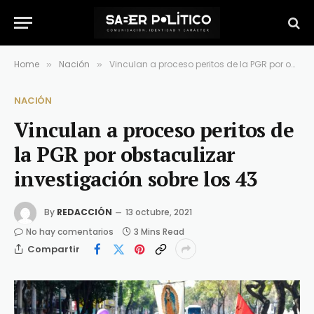
Home
Nación
Vinculan a proceso peritos de la PGR por obstaculizar investigación sobre los 43
»
»
NACIÓN
Vinculan a proceso peritos de
la PGR por obstaculizar
investigación sobre los 43
By
REDACCIÓN
13 octubre, 2021
No hay comentarios
3 Mins Read
Compartir