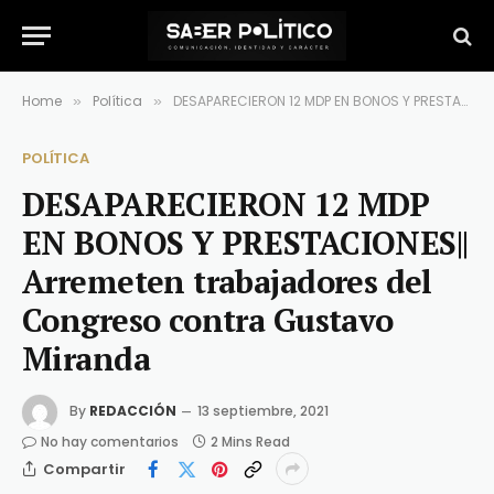
Home
Política
DESAPARECIERON 12 MDP EN BONOS Y PRESTACIONES|| Arremeten trabajadores del Congreso contra Gustavo Miranda
»
»
POLÍTICA
DESAPARECIERON 12 MDP
EN BONOS Y PRESTACIONES||
Arremeten trabajadores del
Congreso contra Gustavo
Miranda
By
REDACCIÓN
13 septiembre, 2021
No hay comentarios
2 Mins Read
Compartir