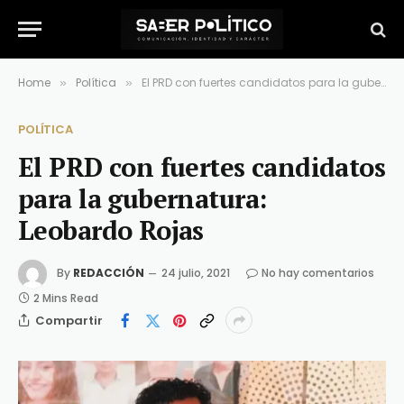
Home
Política
El PRD con fuertes candidatos para la gubernatura: Leobardo Rojas
»
»
POLÍTICA
El PRD con fuertes candidatos
para la gubernatura:
Leobardo Rojas
By
REDACCIÓN
24 julio, 2021
No hay comentarios
2 Mins Read
Compartir