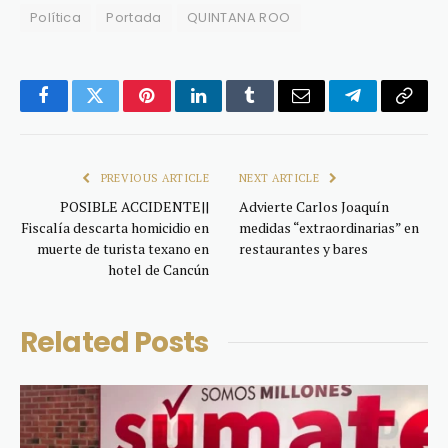
Política
Portada
QUINTANA ROO
Facebook
Twitter
Pinterest
LinkedIn
Tumblr
Email
Telegram
Copy
Link
PREVIOUS ARTICLE
NEXT ARTICLE
POSIBLE ACCIDENTE||
Advierte Carlos Joaquín
Fiscalía descarta homicidio en
medidas “extraordinarias” en
muerte de turista texano en
restaurantes y bares
hotel de Cancún
Related
Posts