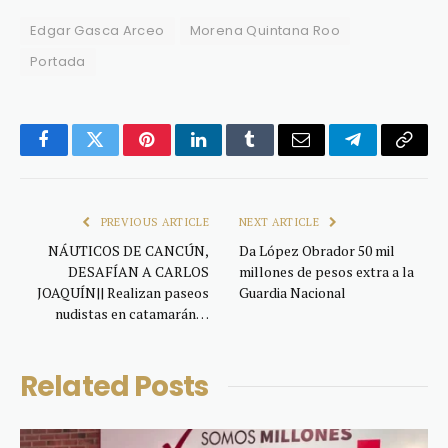
Edgar Gasca Arceo
Morena Quintana Roo
Portada
Facebook
Twitter
Pinterest
LinkedIn
Tumblr
Email
Telegram
Copy
Link
PREVIOUS ARTICLE
NEXT ARTICLE
NÁUTICOS DE CANCÚN,
Da López Obrador 50 mil
DESAFÍAN A CARLOS
millones de pesos extra a la
JOAQUÍN|| Realizan paseos
Guardia Nacional
nudistas en catamarán…
Related
Posts