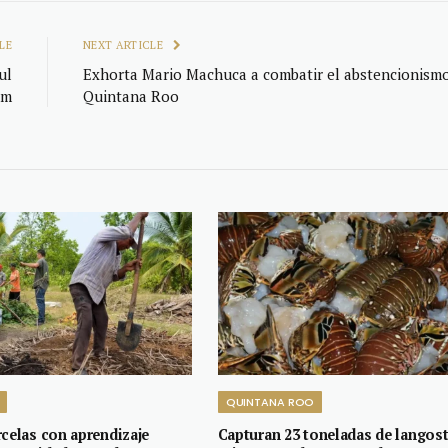
LE
NEXT ARTICLE
ul
Exhorta Mario Machuca a combatir el abstencionism
um
Quintana Roo
QUINTANA ROO
rcelas con aprendizaje
Capturan 23 toneladas de langost