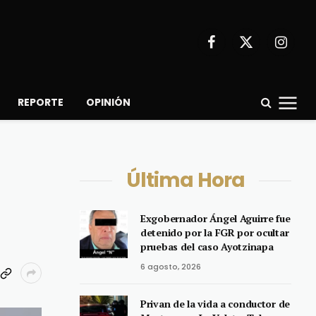
Facebook
X
Instagr
(Twitter)
REPORTE
OPINIÓN
Última Hora
Exgobernador Ángel Aguirre fue
detenido por la FGR por ocultar
pruebas del caso Ayotzinapa
6 agosto, 2026
Privan de la vida a conductor de