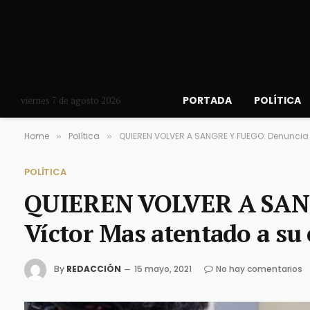
PORTADA
POLÍTICA
viernes 7 de agosto 2026
Home
Política
QUIEREN VOLVER A SANGRE Y FUEGO: Denuncia
»
»
POLÍTICA
QUIEREN VOLVER A SAN
Víctor Mas atentado a s
By
REDACCIÓN
15 mayo, 2021
No hay comentarios