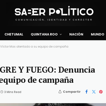
CHETUMAL
QUINTANA ROO
NACIÓN
MUNDO
 Víctor Mas atentado a su equipo de campaña
GRE Y FUEGO: Denuncia
u equipo de campaña
Compartir
3 Mins Read