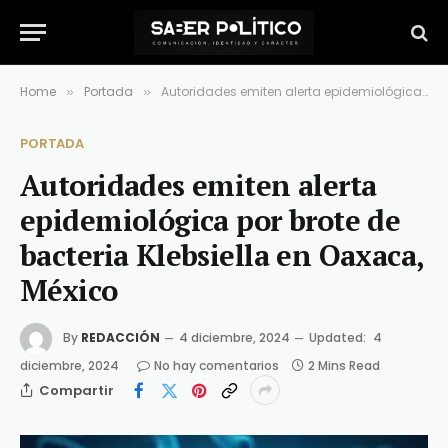
Home
Portada
Autoridades emiten alerta epidemiológica por brote de bacteria Klebsiella en Oaxaca, México
»
»
PORTADA
Autoridades emiten alerta
epidemiológica por brote de
bacteria Klebsiella en Oaxaca,
México
By
REDACCIÓN
4 diciembre, 2024
Updated:
4
diciembre, 2024
No hay comentarios
2 Mins Read
Compartir