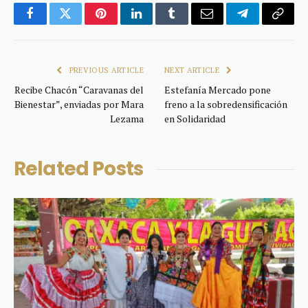
Facebook
Twitter
Pinterest
LinkedIn
Tumblr
Email
Telegram
Copy
Link
PREVIOUS ARTICLE
NEXT ARTICLE
Recibe Chacón “Caravanas del
Estefanía Mercado pone
Bienestar”, enviadas por Mara
freno a la sobredensificación
Lezama
en Solidaridad
Related
Posts