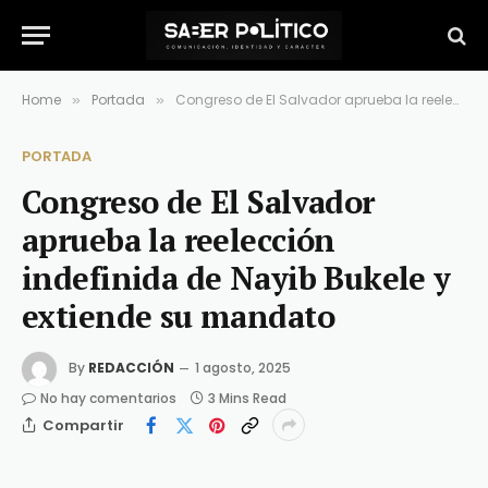
Home
Portada
Congreso de El Salvador aprueba la reelección indefinida de Nayib Bukele y extiende su mandato
»
»
PORTADA
Congreso de El Salvador
aprueba la reelección
indefinida de Nayib Bukele y
extiende su mandato
By
REDACCIÓN
1 agosto, 2025
No hay comentarios
3 Mins Read
Compartir