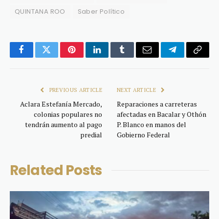
QUINTANA ROO
Saber Político
Facebook
Twitter
Pinterest
LinkedIn
Tumblr
Email
Telegram
Copy
Link
PREVIOUS ARTICLE
NEXT ARTICLE
Aclara Estefanía Mercado,
Reparaciones a carreteras
colonias populares no
afectadas en Bacalar y Othón
tendrán aumento al pago
P. Blanco en manos del
predial
Gobierno Federal
Related
Posts