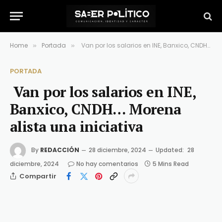
Home
Portada
Van por los salarios en INE, Banxico, CNDH… Morena alista una iniciativa
»
»
PORTADA
Van por los salarios en INE,
Banxico, CNDH… Morena
alista una iniciativa
By
REDACCIÓN
28 diciembre, 2024
Updated:
28
diciembre, 2024
No hay comentarios
5 Mins Read
Compartir