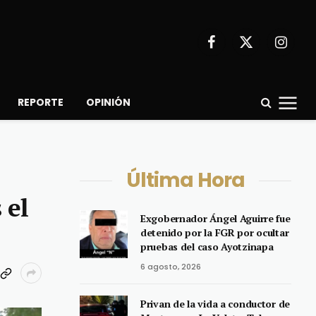
Facebook
X
Instagr
(Twitter)
REPORTE
OPINIÓN
Última Hora
 el
Exgobernador Ángel Aguirre fue
detenido por la FGR por ocultar
pruebas del caso Ayotzinapa
6 agosto, 2026
Privan de la vida a conductor de