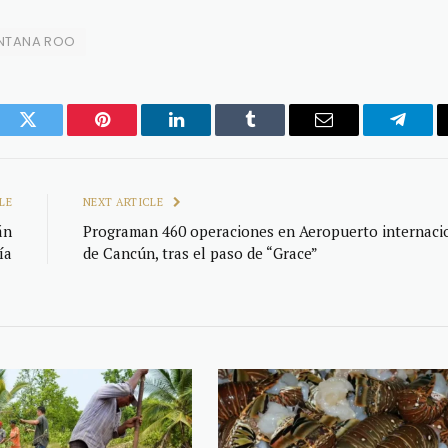
NTANA ROO
ook
Twitter
Pinterest
LinkedIn
Tumblr
Email
Telegr
LE
NEXT ARTICLE
án
Programan 460 operaciones en Aeropuerto internaci
ía
de Cancún, tras el paso de “Grace”