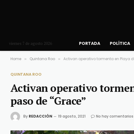
PORTADA
POLÍTICA
viernes 7 de agosto 2026
Home
Quintana Roo
Activan operativo tormenta en Playa d
»
»
QUINTANA ROO
Activan operativo tormen
paso de “Grace”
By
REDACCIÓN
19 agosto, 2021
No hay comentarios