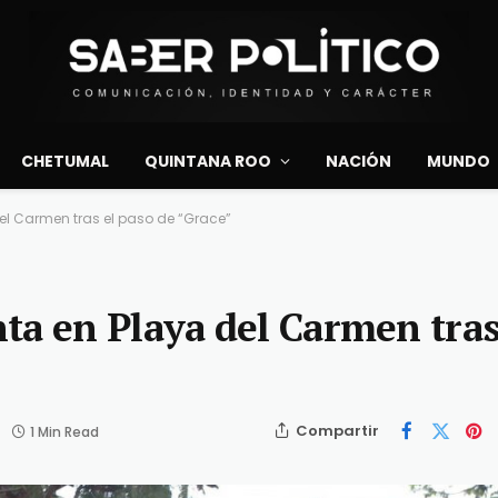
CHETUMAL
QUINTANA ROO
NACIÓN
MUNDO
el Carmen tras el paso de “Grace”
ta en Playa del Carmen tras
Compartir
1 Min Read