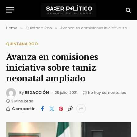
Home
Quintana Roo
Avanza en comisiones iniciativa sobre tamiz neonatal ampliado
»
»
QUINTANA ROO
Avanza en comisiones
iniciativa sobre tamiz
neonatal ampliado
By
REDACCIÓN
28 julio, 2021
No hay comentarios
3 Mins Read
Compartir