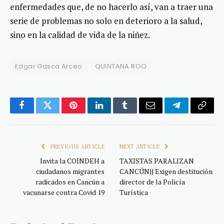
enfermedades que, de no hacerlo así, van a traer una
serie de problemas no solo en deterioro a la salud,
sino en la calidad de vida de la niñez.
Edgar Gasca Arceo
QUINTANA ROO
Facebook
Twitter
Pinterest
LinkedIn
Tumblr
Email
Telegram
Copy
Link
PREVIOUS ARTICLE
NEXT ARTICLE
Invita la COINDEH a
TAXISTAS PARALIZAN
ciudadanos migrantes
CANCÚN|| Exigen destitución
radicados en Cancún a
director de la Policía
vacunarse contra Covid 19
Turística