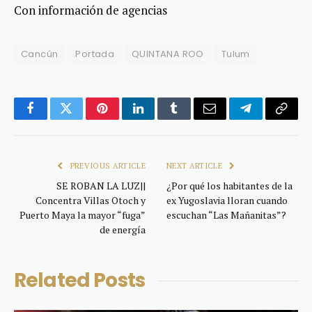
Con información de agencias
Cancún
Portada
QUINTANA ROO
Tulum
Facebook
Twitter
Pinterest
LinkedIn
Tumblr
Email
Telegram
Copy
Link
PREVIOUS ARTICLE
NEXT ARTICLE
SE ROBAN LA LUZ||
¿Por qué los habitantes de la
Concentra Villas Otoch y
ex Yugoslavia lloran cuando
Puerto Maya la mayor “fuga”
escuchan “Las Mañanitas”?
de energía
Related
Posts