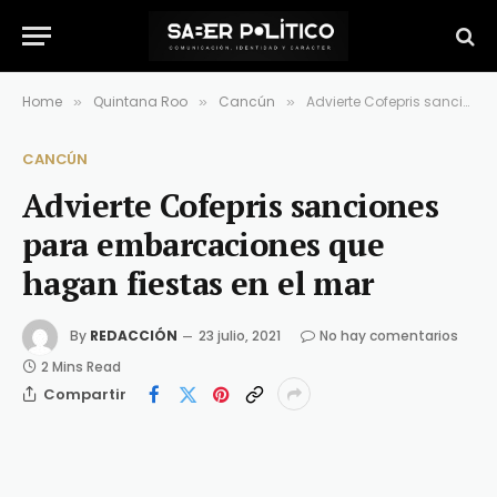
Home
Quintana Roo
Cancún
Advierte Cofepris sanciones para embarcaciones que hagan fiestas en el mar
»
»
»
CANCÚN
Advierte Cofepris sanciones
para embarcaciones que
hagan fiestas en el mar
By
REDACCIÓN
23 julio, 2021
No hay comentarios
2 Mins Read
Compartir