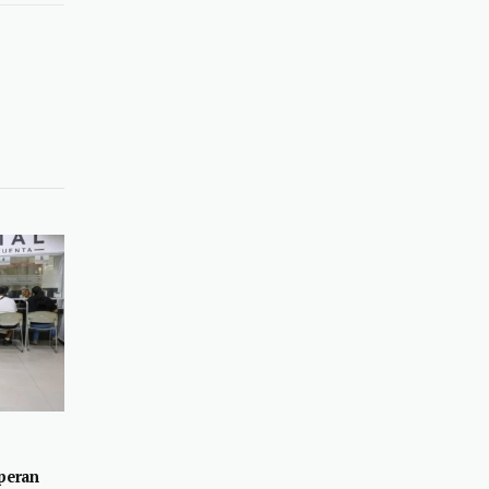
Link
uperan