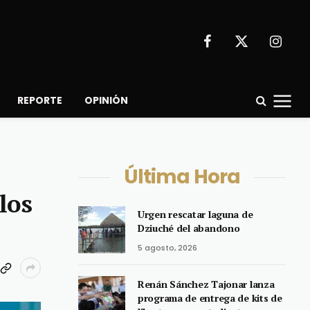
Facebook
X
Instagr
(Twitter)
REPORTE
OPINIÓN
Última Hora
los
Urgen rescatar laguna de
Dziuché del abandono
5 agosto, 2026
Renán Sánchez Tajonar lanza
programa de entrega de kits de