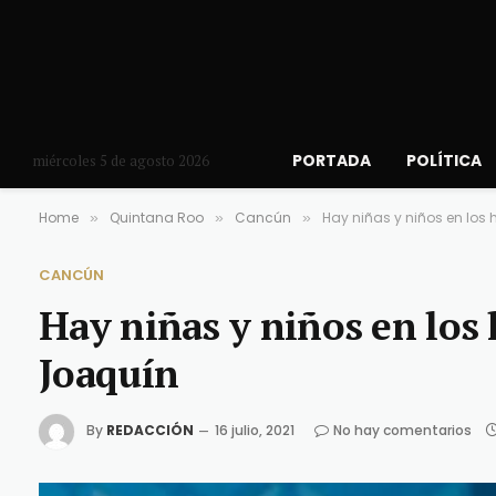
PORTADA
POLÍTICA
miércoles 5 de agosto 2026
Home
Quintana Roo
Cancún
Hay niñas y niños en los 
»
»
»
CANCÚN
Hay niñas y niños en los 
Joaquín
By
REDACCIÓN
16 julio, 2021
No hay comentarios