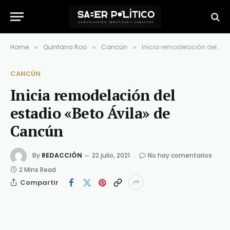
Home
Quintana Roo
Cancún
Inicia remodelación del estadio «Beto Ávila» de Cancún
»
»
»
CANCÚN
Inicia remodelación del
estadio «Beto Ávila» de
Cancún
By
REDACCIÓN
22 julio, 2021
No hay comentarios
2 Mins Read
Compartir