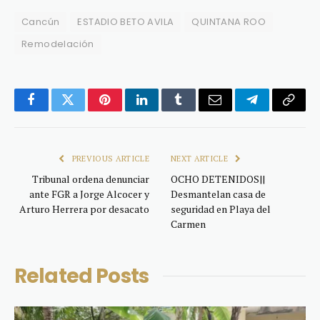
Cancún
ESTADIO BETO AVILA
QUINTANA ROO
Remodelación
Facebook
Twitter
Pinterest
LinkedIn
Tumblr
Email
Telegram
Copy
Link
PREVIOUS ARTICLE
NEXT ARTICLE
Tribunal ordena denunciar
OCHO DETENIDOS||
ante FGR a Jorge Alcocer y
Desmantelan casa de
Arturo Herrera por desacato
seguridad en Playa del
Carmen
Related
Posts