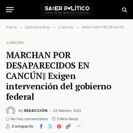
Home
Quintana Roo
Cancún
MARCHAN POR DESAPARECIDOS EN CANCÚN|| Exigen intervención del gobierno federal
»
»
»
CANCÚN
MARCHAN POR
DESAPARECIDOS EN
CANCÚN|| Exigen
intervención del gobierno
federal
By
REDACCIÓN
23 febrero, 2021
No hay comentarios
3 Mins Read
Compartir