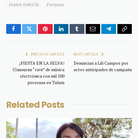
DIANA GARCÍA
Portada
Facebook
Twitter
Pinterest
LinkedIn
Tumblr
Email
Telegram
Copy
Link
PREVIOUS ARTICLE
NEXT ARTICLE
¡FIESTA EN LA SELVA!
Denuncian a Lili Campos por
Clausuran “rave” de música
actos anticipados de campaña
electrónica con mil 500
personas en Tulum
Related
Posts