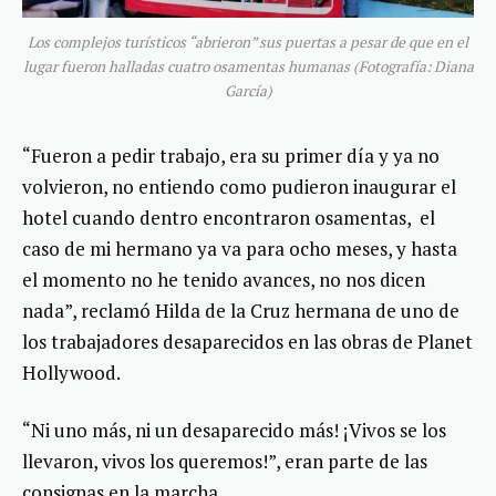
Los complejos turísticos “abrieron” sus puertas a pesar de que en el
lugar fueron halladas cuatro osamentas humanas (Fotografía: Diana
García)
“Fueron a pedir trabajo, era su primer día y ya no
volvieron, no entiendo como pudieron inaugurar el
hotel cuando dentro encontraron osamentas, el
caso de mi hermano ya va para ocho meses, y hasta
el momento no he tenido avances, no nos dicen
nada”, reclamó Hilda de la Cruz hermana de uno de
los trabajadores desaparecidos en las obras de Planet
Hollywood.
“Ni uno más, ni un desaparecido más! ¡Vivos se los
llevaron, vivos los queremos!”, eran parte de las
consignas en la marcha.