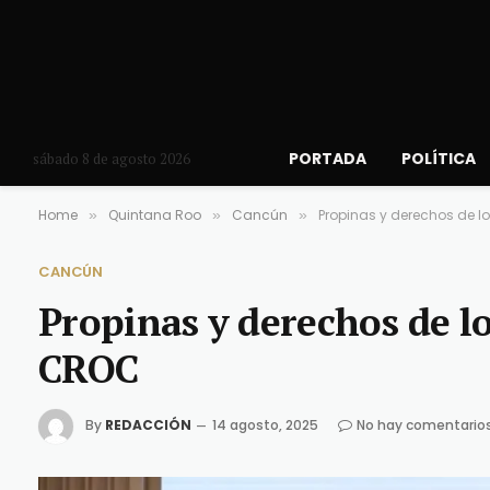
PORTADA
POLÍTICA
sábado 8 de agosto 2026
Home
Quintana Roo
Cancún
Propinas y derechos de l
»
»
»
CANCÚN
Propinas y derechos de lo
CROC
By
REDACCIÓN
14 agosto, 2025
No hay comentario