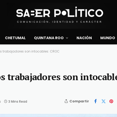
CHETUMAL
QUINTANA ROO
NACIÓN
MUNDO
os trabajadores son intocables: CROC
s trabajadores son intocabl
Compartir
s
3 Mins Read