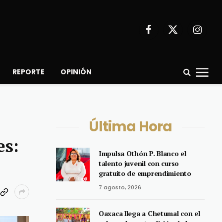
Facebook
X
Instagr
(Twitter)
REPORTE
OPINIÓN
Última Hora
es:
Impulsa Othón P. Blanco el
talento juvenil con curso
gratuito de emprendimiento
7 agosto, 2026
Oaxaca llega a Chetumal con el