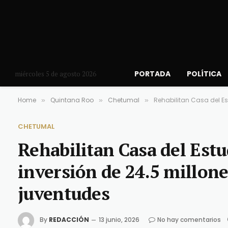
PORTADA
POLÍTICA
miércoles 5 de agosto 2026
Home
Quintana Roo
Chetumal
Rehabilitan Casa del E
»
»
»
CHETUMAL
Rehabilitan Casa del Est
inversión de 24.5 millone
juventudes
By
REDACCIÓN
13 junio, 2026
No hay comentarios