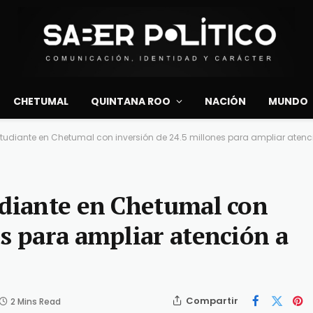
CHETUMAL
QUINTANA ROO
NACIÓN
MUNDO
studiante en Chetumal con inversión de 24.5 millones para ampliar atenc
udiante en Chetumal con
s para ampliar atención a
Compartir
2 Mins Read