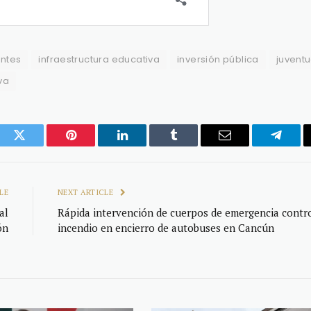
antes
infraestructura educativa
inversión pública
juvent
va
ook
Twitter
Pinterest
LinkedIn
Tumblr
Email
Telegr
LE
NEXT ARTICLE
al
Rápida intervención de cuerpos de emergencia contr
ón
incendio en encierro de autobuses en Cancún