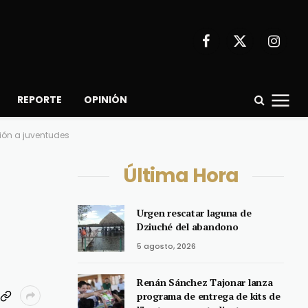
Facebook
X
Instagr
(Twitter)
REPORTE
OPINIÓN
ión a juventudes
Última Hora
Urgen rescatar laguna de
Dziuché del abandono
5 agosto, 2026
Renán Sánchez Tajonar lanza
programa de entrega de kits de