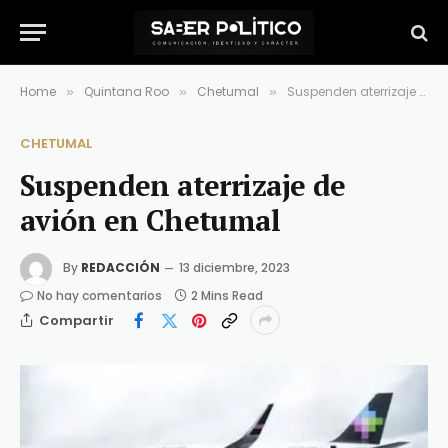
Home
Quintana Roo
Chetumal
Suspenden aterrizaje de avión en Chetumal
»
»
»
CHETUMAL
Suspenden aterrizaje de
avión en Chetumal
By
REDACCIÓN
13 diciembre, 2023
No hay comentarios
2 Mins Read
Compartir