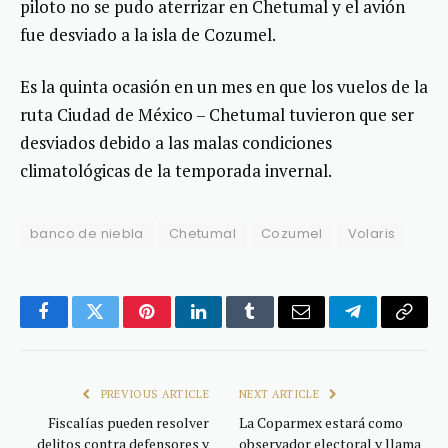
piloto no se pudo aterrizar en Chetumal y el avión
fue desviado a la isla de Cozumel.
Es la quinta ocasión en un mes en que los vuelos de la
ruta Ciudad de México – Chetumal tuvieron que ser
desviados debido a las malas condiciones
climatológicas de la temporada invernal.
banco de niebla
Chetumal
Cozumel
Volaris
Facebook
Twitter
Pinterest
LinkedIn
Tumblr
Email
Telegram
Copy
Link
PREVIOUS ARTICLE
NEXT ARTICLE
Fiscalías pueden resolver
La Coparmex estará como
delitos contra defensores y
observador electoral y llama