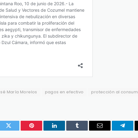
sé María Morelos
pagos en efectivo
protección al consum
ook
Twitter
Pinterest
LinkedIn
Tumblr
Email
Telegr