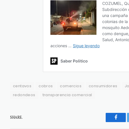
centavos
cobros
comercios
consumidores
Jo
redondeos
transparencia comercial
SHARE.
Faceb