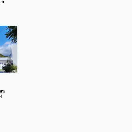
en
ara
el