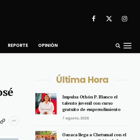
Facebook
X
Instagr
(Twitter)
REPORTE
OPINIÓN
Última Hora
osé
Impulsa Othón P. Blanco el
talento juvenil con curso
gratuito de emprendimiento
7 agosto, 2026
Oaxaca llega a Chetumal con el