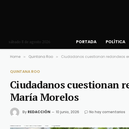
PORTADA
POLÍTICA
sábado 8 de agosto 2026
Home
Quintana Roo
Ciudadanos cuestionan redondeos en
»
»
QUINTANA ROO
Ciudadanos cuestionan r
María Morelos
By
REDACCIÓN
10 junio, 2026
No hay comentarios