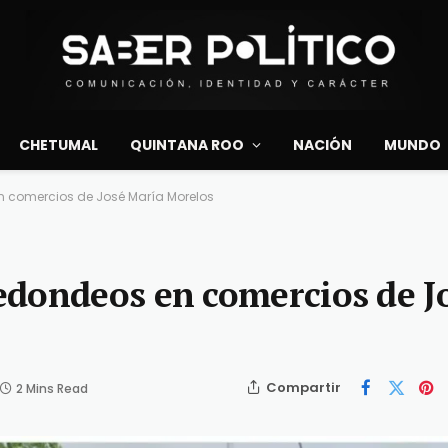
CHETUMAL
QUINTANA ROO
NACIÓN
MUNDO
 comercios de José María Morelos
edondeos en comercios de J
Compartir
2 Mins Read