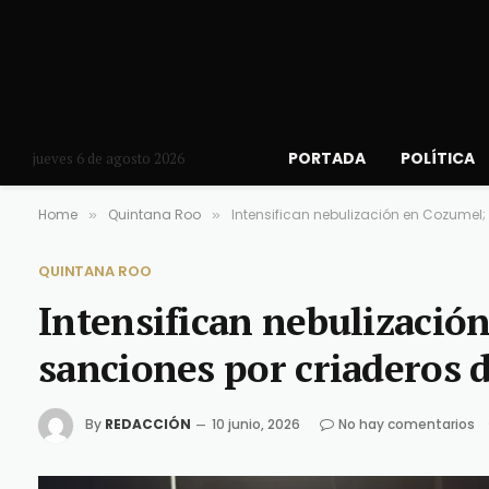
PORTADA
POLÍTICA
jueves 6 de agosto 2026
Home
Quintana Roo
Intensifican nebulización en Cozumel
»
»
QUINTANA ROO
Intensifican nebulizació
sanciones por criaderos 
By
REDACCIÓN
10 junio, 2026
No hay comentarios