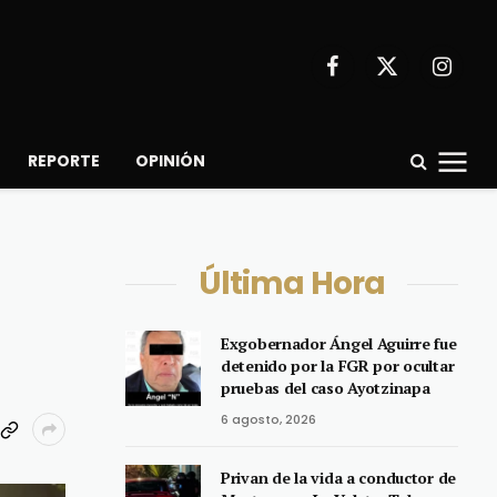
Facebook
X
Instagr
(Twitter)
REPORTE
OPINIÓN
Última Hora
Exgobernador Ángel Aguirre fue
detenido por la FGR por ocultar
pruebas del caso Ayotzinapa
6 agosto, 2026
Privan de la vida a conductor de