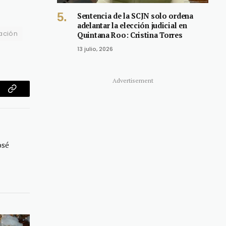
Sentencia de la SCJN solo ordena
adelantar la elección judicial en
ación
Quintana Roo: Cristina Torres
13 julio, 2026
Advertisement
am
Copy
Link
osé