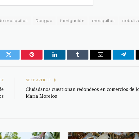
de mosquitos
Dengue
fumigación
mosquitos
nebuliz
ook
Twitter
Pinterest
LinkedIn
Tumblr
Email
Telegr
LE
NEXT ARTICLE
de
Ciudadanos cuestionan redondeos en comercios de J
os
María Morelos