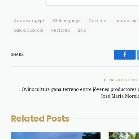
Aedes aegypti
Chikungunya
Cozumel
criaderos 
salud pública
Vectores
zika
SHARE.
Faceb
PREVIOUS ARTIC
Ovinocultura gana terreno entre jóvenes productores 
José María Morel
Related
Posts