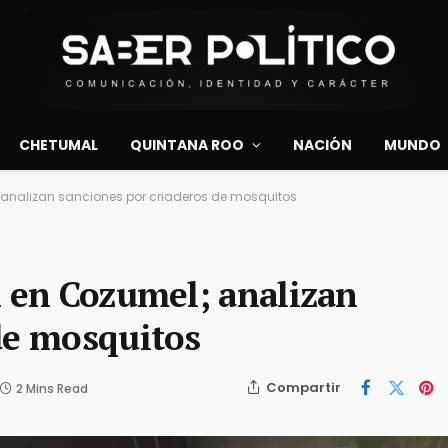
CHETUMAL
QUINTANA ROO
NACIÓN
MUNDO
; analizan sanciones por criaderos de mosquitos
n en Cozumel; analizan
de mosquitos
Compartir
2 Mins Read