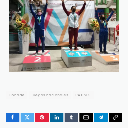
Conade
juegos nacionales
PATINES
Facebook
Twitter
Pinterest
LinkedIn
Tumblr
Email
Telegram
Copy