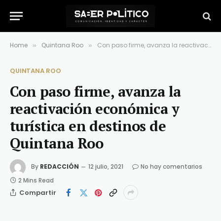
Home
Quintana Roo
Con paso firme, avanza la reactivación económica y turística en destinos de Quintana Roo
»
»
QUINTANA ROO
Con paso firme, avanza la
reactivación económica y
turística en destinos de
Quintana Roo
By
REDACCIÓN
12 julio, 2021
No hay comentarios
2 Mins Read
Compartir