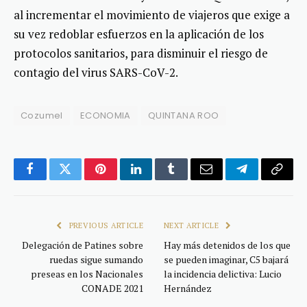
al incrementar el movimiento de viajeros que exige a
su vez redoblar esfuerzos en la aplicación de los
protocolos sanitarios, para disminuir el riesgo de
contagio del virus SARS-CoV-2.
Cozumel
ECONOMIA
QUINTANA ROO
Facebook
Twitter
Pinterest
LinkedIn
Tumblr
Email
Telegram
Copy
Link
PREVIOUS ARTICLE
NEXT ARTICLE
Delegación de Patines sobre
Hay más detenidos de los que
ruedas sigue sumando
se pueden imaginar, C5 bajará
preseas en los Nacionales
la incidencia delictiva: Lucio
CONADE 2021
Hernández