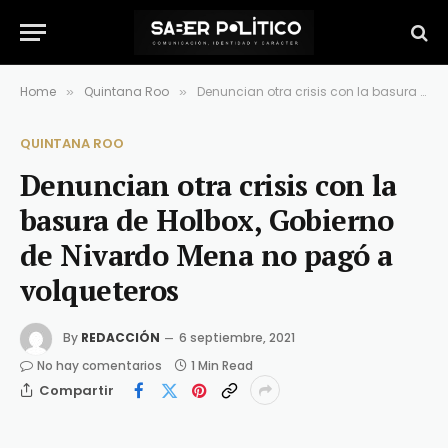
Home
Quintana Roo
Denuncian otra crisis con la basura de Holbox, Gobierno de Nivardo Mena no pagó a volqueteros
»
»
QUINTANA ROO
Denuncian otra crisis con la
basura de Holbox, Gobierno
de Nivardo Mena no pagó a
volqueteros
By
REDACCIÓN
6 septiembre, 2021
No hay comentarios
1 Min Read
Compartir