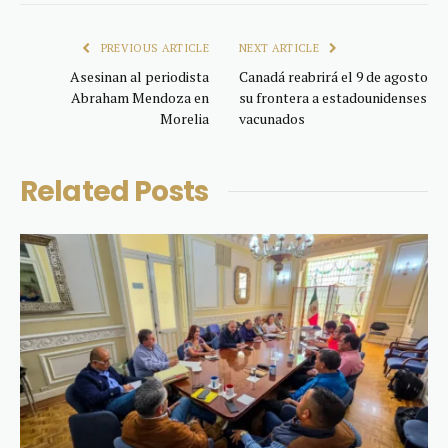
Link
PREVIOUS ARTICLE
NEXT ARTICLE
Asesinan al periodista
Canadá reabrirá el 9 de agosto
Abraham Mendoza en
su frontera a estadounidenses
Morelia
vacunados
Related
Posts