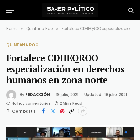
Home
Quintana Roo
Fortalece CDHEQROO especialización en derechos humanos en zona norte
»
»
QUINTANA ROO
Fortalece CDHEQROO
especialización en derechos
humanos en zona norte
By
REDACCIÓN
19 julio, 2021
Updated:
19 julio, 2021
No hay comentarios
2 Mins Read
Compartir