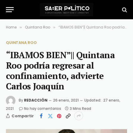
Home
Quintana Roo
“IBAMOS BIEN”|| Quintana Roo podría regresar al confinamiento, advierte Carlos Joaquín
»
»
QUINTANA ROO
“IBAMOS BIEN”|| Quintana
Roo podría regresar al
confinamiento, advierte
Carlos Joaquín
By
REDACCIÓN
26 enero, 2021
Updated:
27 enero,
2021
No hay comentarios
3 Mins Read
Compartir