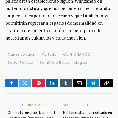
países están estableciendo siguen avanzando en
materia turística y que nos permiten ir recuperando
empleos, recuperando inversión y que también nos
permitirán regresar a espacios de normalidad en
cuanto a crecimiento económico, pero para ello
necesitamos cuidarnos y cuidarnos bien.
Carlos Joaquin
Portada
QUINTANA ROO
Saber Político
Semáforo Epidemiológico
Facebook
Twitter
Pinterest
LinkedIn
Tumblr
Email
Telegram
Copy
Link
PREVIOUS ARTICLE
NEXT ARTICLE
Crece el consumo de alcohol
Hallan cadáver embolsado en
en México, “gracias a Covid-
la colonia Aviación de Playa