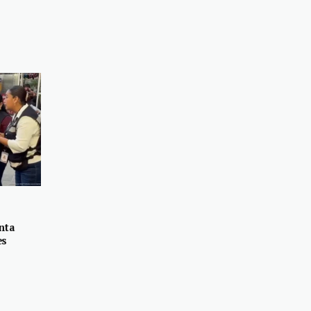
nta
es