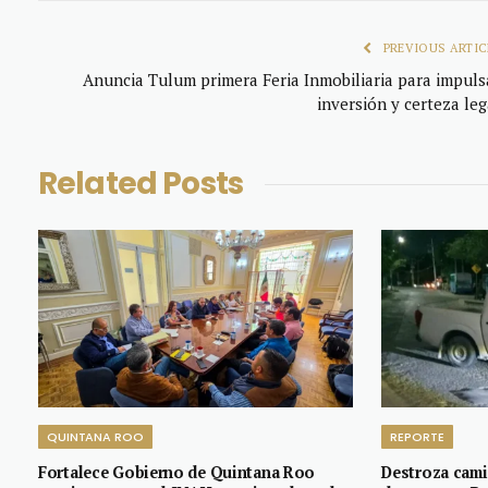
PREVIOUS ARTIC
Anuncia Tulum primera Feria Inmobiliaria para impuls
inversión y certeza leg
Related
Posts
QUINTANA ROO
REPORTE
Fortalece Gobierno de Quintana Roo
Destroza cami