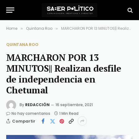
Home
Quintana Roo
MARCHARON POR 13 MINUTOS|| Realizan desfile de independencia en Chetumal
»
»
QUINTANA ROO
MARCHARON POR 13
MINUTOS|| Realizan desfile
de independencia en
Chetumal
By
REDACCIÓN
16 septiembre, 2021
No hay comentarios
1 Min Read
Compartir