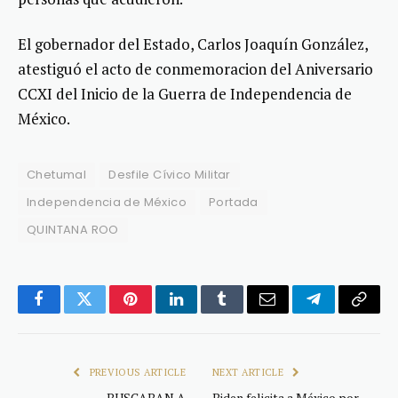
El gobernador del Estado, Carlos Joaquín González,
atestiguó el acto de conmemoracion del Aniversario
CCXI del Inicio de la Guerra de Independencia de
México.
Chetumal
Desfile Cívico Militar
Independencia de México
Portada
QUINTANA ROO
Facebook
Twitter
Pinterest
LinkedIn
Tumblr
Email
Telegram
Copy
Link
PREVIOUS ARTICLE
NEXT ARTICLE
BUSCABAN A
Biden felicita a México por