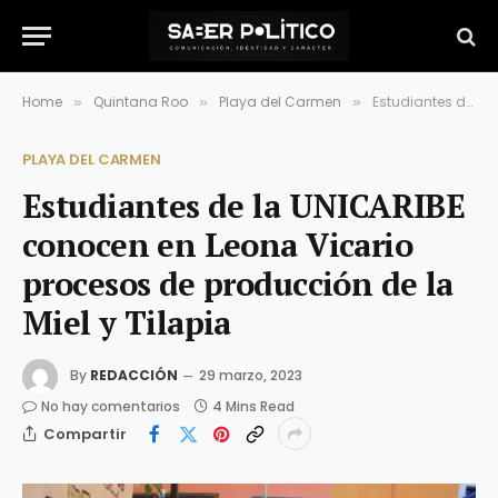
Home
Quintana Roo
Playa del Carmen
Estudiantes de la UNICARIBE conocen en Leona Vicario procesos de producción de la Miel y Tilapia
»
»
»
PLAYA DEL CARMEN
Estudiantes de la UNICARIBE
conocen en Leona Vicario
procesos de producción de la
Miel y Tilapia
By
REDACCIÓN
29 marzo, 2023
No hay comentarios
4 Mins Read
Compartir