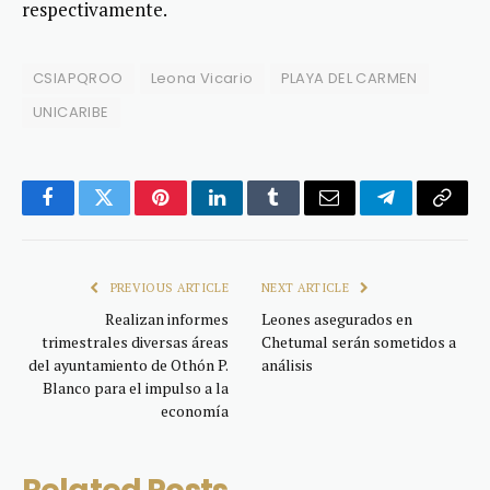
respectivamente.
CSIAPQROO
Leona Vicario
PLAYA DEL CARMEN
UNICARIBE
Facebook
Twitter
Pinterest
LinkedIn
Tumblr
Email
Telegram
Copy
Link
PREVIOUS ARTICLE
NEXT ARTICLE
Realizan informes
Leones asegurados en
trimestrales diversas áreas
Chetumal serán sometidos a
del ayuntamiento de Othón P.
análisis
Blanco para el impulso a la
economía