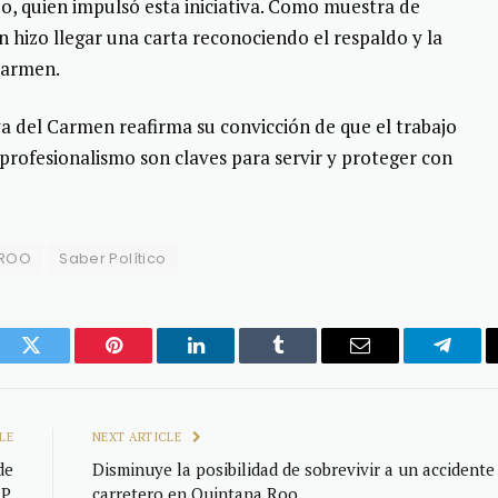
o, quien impulsó esta iniciativa. Como muestra de
 hizo llegar una carta reconociendo el respaldo y la
Carmen.
ya del Carmen reafirma su convicción de que el trabajo
 profesionalismo son claves para servir y proteger con
 ROO
Saber Político
ook
Twitter
Pinterest
LinkedIn
Tumblr
Email
Telegr
LE
NEXT ARTICLE
de
Disminuye la posibilidad de sobrevivir a un accidente
P.
carretero en Quintana Roo