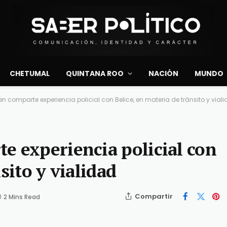
CHETUMAL
QUINTANA ROO
NACIÓN
MUNDO
n comparte experiencia policial con Belice, en materia de tránsito y vial
e experiencia policial con
sito y vialidad
Compartir
2 Mins Read