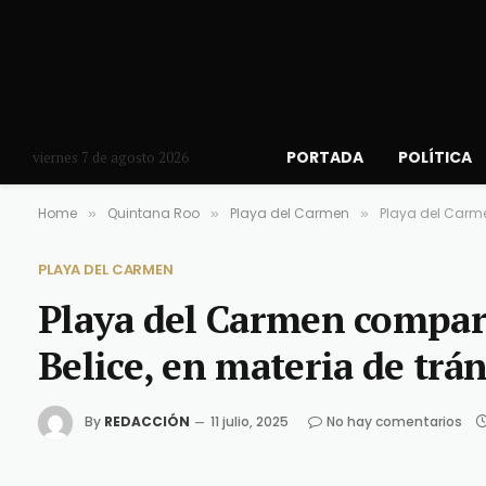
PORTADA
POLÍTICA
viernes 7 de agosto 2026
Home
Quintana Roo
Playa del Carmen
Playa del Carme
»
»
»
PLAYA DEL CARMEN
Playa del Carmen compart
Belice, en materia de trán
By
REDACCIÓN
11 julio, 2025
No hay comentarios