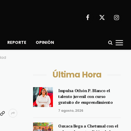
Facebook
X
Instagr
(Twitter)
REPORTE
OPINIÓN
idad
Última Hora
Impulsa Othón P. Blanco el
talento juvenil con curso
gratuito de emprendimiento
7 agosto, 2026
Oaxaca llega a Chetumal con el