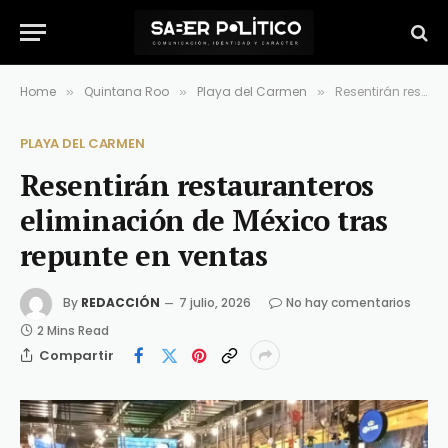
Home
Quintana Roo
Playa del Carmen
Resentirán restauranteros eliminación de México tras repunte en ventas
»
»
»
PLAYA DEL CARMEN
Resentirán restauranteros
eliminación de México tras
repunte en ventas
By
REDACCIÓN
7 julio, 2026
No hay comentarios
2 Mins Read
Compartir