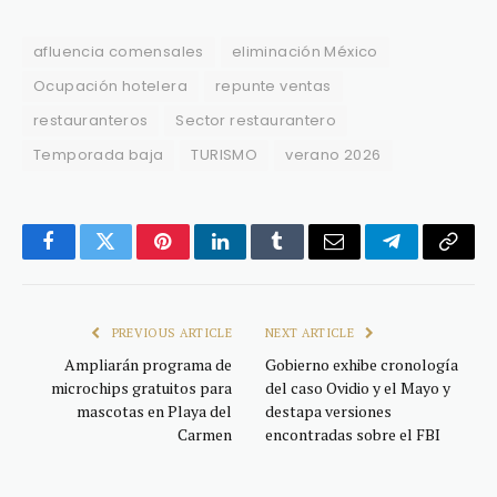
afluencia comensales
eliminación México
Ocupación hotelera
repunte ventas
restauranteros
Sector restaurantero
Temporada baja
TURISMO
verano 2026
Facebook
Twitter
Pinterest
LinkedIn
Tumblr
Email
Telegram
Copy
Link
PREVIOUS ARTICLE
NEXT ARTICLE
Ampliarán programa de
Gobierno exhibe cronología
microchips gratuitos para
del caso Ovidio y el Mayo y
mascotas en Playa del
destapa versiones
Carmen
encontradas sobre el FBI