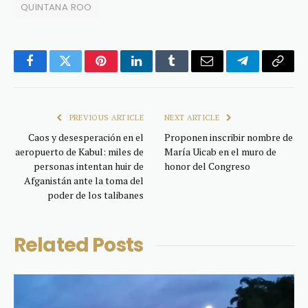
QUINTANA ROO
Facebook
Twitter
Pinterest
LinkedIn
Tumblr
Email
Telegram
Copy
Link
PREVIOUS ARTICLE
NEXT ARTICLE
Caos y desesperación en el
Proponen inscribir nombre de
aeropuerto de Kabul: miles de
María Uicab en el muro de
personas intentan huir de
honor del Congreso
Afganistán ante la toma del
poder de los talibanes
Related
Posts