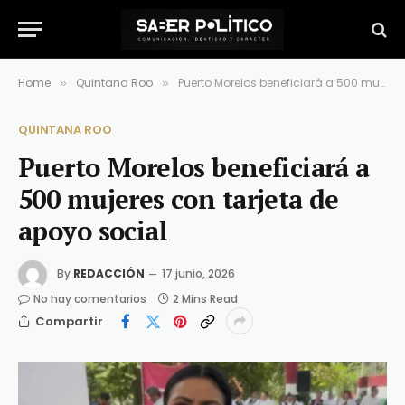
Home
Quintana Roo
Puerto Morelos beneficiará a 500 mujeres con tarjeta de apoyo social
»
»
QUINTANA ROO
Puerto Morelos beneficiará a
500 mujeres con tarjeta de
apoyo social
By
REDACCIÓN
17 junio, 2026
No hay comentarios
2 Mins Read
Compartir