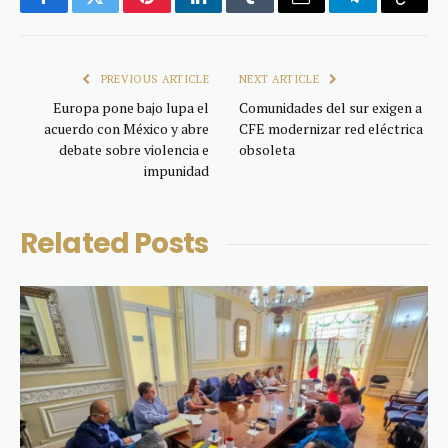
Facebook
Twitter
Pinterest
LinkedIn
Tumblr
Email
Telegram
Copy
Link
PREVIOUS ARTICLE
NEXT ARTICLE
Europa pone bajo lupa el
Comunidades del sur exigen a
acuerdo con México y abre
CFE modernizar red eléctrica
debate sobre violencia e
obsoleta
impunidad
Related
Posts